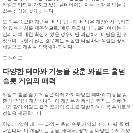
와일드 카드를 가지고 있는 플레이어는 더욱 큰 패를 만들 수
있는 장점을 갖게 됩니다.
또 다른 중요한 개념은 “배팅”입니다. 배팅은 게임에서 승리할
수 있는 기회를 제공하므로, 매우 중요합니다. 플레이어는 자
신의 패에 대한 확신이 있을 경우에만 과감하게 배팅을 할 수
있으며, 그렇지 않은 경우에는 적절한 타임마다 적절한 양의
배팅으로 게임을 진행해야 합니다.
그 외에도
다양한 테마와 기능을 갖춘 와일드 홀덤
슬롯 게임의 매력
와일드 홀덤 슬롯 게임은 여러 가지 다양한 테마와 기능을 갖
춘 매력적인 게임입니다. 이 게임은 전통적인 카지노 슬롯 머
신과 달리 와일드 홀덤 포커의 요소를 결합하여 더욱 흥미로운
경험을 제공합니다.
첫째, 다양한 테마는 와일드 홀덤 슬롯 게임의 주요 매력 중 하
나입니다. 이 게임에는 동물, 캐릭터, 영화 등 다양한 주제가 있