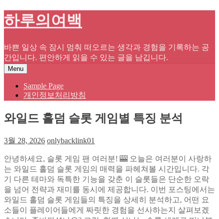
Skip
하루의여백
to
content
바쁜 일상 속 잠시 멈춰 떠오르는 생각과 경험을 기록하는 공
간입니다. 편안하게 읽을 수 있는 글을 남깁니다.
Menu
Sample Page
개인정보처리방침
와일드 홀덤 슬롯 게임별 특징 분석
3월 28, 2026
onlybacklink01
안녕하세요, 슬롯 게임 팬 여러분! 🎰 오늘은 여러분이 사랑하
는 와일드 홀덤 슬롯 게임의 매력을 파헤쳐볼 시간입니다. 각
기 다른 테마와 독특한 기능을 갖춘 이 슬롯들은 단순한 오락
을 넘어 전략과 재미를 동시에 제공합니다. 이번 포스팅에서는
와일드 홀덤 슬롯 게임들의 특징을 상세히 분석하고, 어떤 요
소들이 플레이어들에게 짜릿한 경험을 선사하는지 살펴보겠