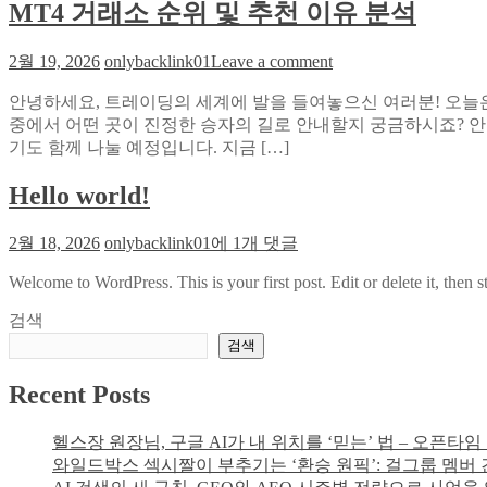
MT4 거래소 순위 및 추천 이유 분석
슬
롯
게
on
2월 19, 2026
onlybacklink01
Leave a comment
임
MT4
구
거
안녕하세요, 트레이딩의 세계에 발을 들여놓으신 여러분! 오늘은
조
래
중에서 어떤 곳이 진정한 승자의 길로 안내할지 궁금하시죠? 안
설
소
기도 함께 나눌 예정입니다. 지금 […]
명
순
Hello world!
위
및
추
Hello
2월 18, 2026
onlybacklink01
에 1개 댓글
천
world!
Welcome to WordPress. This is your first post. Edit or delete it, then st
이
유
검색
분
검색
석
Recent Posts
헬스장 원장님, 구글 AI가 내 위치를 ‘믿는’ 법 – 오픈타
와일드박스 섹시짤이 부추기는 ‘환승 원픽’: 걸그룹 멤버 