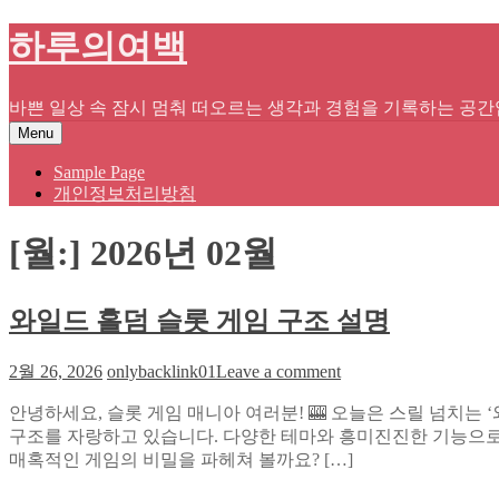
Skip
하루의여백
to
content
바쁜 일상 속 잠시 멈춰 떠오르는 생각과 경험을 기록하는 공간
Menu
Sample Page
개인정보처리방침
[월:]
2026년 02월
와일드 홀덤 슬롯 게임 구조 설명
on
2월 26, 2026
onlybacklink01
Leave a comment
와
안녕하세요, 슬롯 게임 매니아 여러분! 🎰 오늘은 스릴 넘치는
일
구조를 자랑하고 있습니다. 다양한 테마와 흥미진진한 기능으로
드
매혹적인 게임의 비밀을 파헤쳐 볼까요? […]
홀
덤