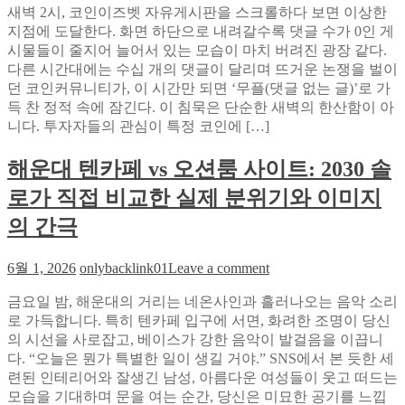
새벽 2시, 코인이즈벳 자유게시판을 스크롤하다 보면 이상한
인
SOLUTION
지점에 도달한다. 화면 하단으로 내려갈수록 댓글 수가 0인 게
이
이
시물들이 줄지어 늘어서 있는 모습이 마치 버려진 광장 같다.
즈
이
다른 시간대에는 수십 개의 댓글이 달리며 뜨거운 논쟁을 벌이
벳
끈
던 코인커뮤니티가, 이 시간만 되면 ‘무플(댓글 없는 글)’로 가
‘무
트
득 찬 정적 속에 잠긴다. 이 침묵은 단순한 새벽의 한산함이 아
플’
래
니다. 투자자들의 관심이 특정 코인에 […]
게
픽
시
급
해운대 텐카페 vs 오션룸 사이트: 2030 솔
판
등
역
의
로가 직접 비교한 실제 분위기와 이미지
발
비
상
의 간극
밀
스
크
on
6월 1, 2026
onlybacklink01
Leave a comment
리
해
닝:
금요일 밤, 해운대의 거리는 네온사인과 흘러나오는 음악 소리
운
시
로 가득합니다. 특히 텐카페 입구에 서면, 화려한 조명이 당신
대
장
의 시선을 사로잡고, 베이스가 강한 음악이 발걸음을 이끕니
텐
이
다. “오늘은 뭔가 특별한 일이 생길 거야.” SNS에서 본 듯한 세
카
외
련된 인테리어와 잘생긴 남성, 아름다운 여성들이 웃고 떠드는
페
면
모습을 기대하며 문을 여는 순간, 당신은 미묘한 공기를 느낍
vs