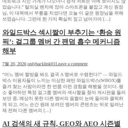
네트워크 지인 가게가 나오더니 정작 저희는 아예 보이지도 않
장
았습니다.” 탈의실 벤치에 앉아 스마트폰을 붙잡고 계신 원장
님,
님, 이 대목에서 무릎을 치셨다면 오늘 이 글은 원장님을 위해
구
쓰였습니다. 그런데 한 가지 확실히 짚고 넘어가야 […]
글
AI
가
와일드박스 섹시짤이 부추기는 ‘환승 원
내
픽’: 걸그룹 멤버 간 팬덤 흡수 메커니즘
위
치
해부
를
‘믿
on
7월 20, 2026
onlybacklink01
Leave a comment
는’
와
법
“어느 멤버 짤방을 봐도 결국 A 멤버로 수렴한다?” — 와일드
일
–
박스 이용자들이 느끼는 이상한 패턴 와일드박스(WBOX)를
드
오
즐겨 찾는 사람이라면 한 번쯤 이런 경험을 해봤을 것이다. 평
박
픈
소 좋아하던 특정 걸그룹 멤버의 섹시짤을 찾아 게시판을 둘러
스
타
보던 중, 예상치 못한 다른 멤버의 움짤이 눈에 들어와 클릭하
섹
임
게 되고, 어느 순간 원래 보려던 멤버의 콘텐츠는 뒤로 밀려난
시
무
채 전혀 다른 멤버의 […]
짤
료
이
진
AI 검색의 새 규칙, GEO와 AEO 시즌별
부
단