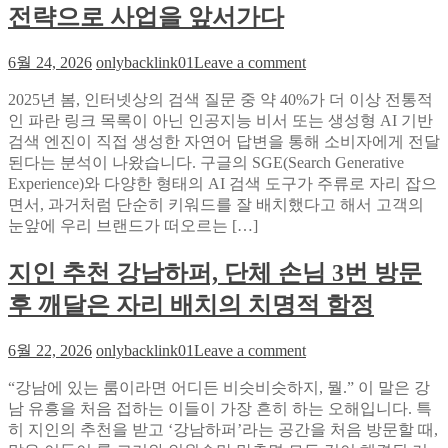
추
‘위
전략으로 사업을 앞서가다
기
치
는
신
on
6월 24, 2026
onlybacklink01
Leave a comment
‘환
뢰
AI
승
도’
검
2025년 봄, 인터넷상의 검색 질문 중 약 40%가 더 이상 전통적
원
해
색
인 파란 링크 목록이 아닌 인공지능 비서 또는 생성형 AI 기반
픽’:
석
의
검색 엔진이 직접 생성한 자연어 답변을 통해 소비자에게 전달
걸
가
새
된다는 분석이 나왔습니다. 구글의 SGE(Search Generative
그
이
규
Experience)와 다양한 형태의 AI 검색 도구가 주류로 자리 잡으
룹
드
칙,
면서, 과거처럼 단순히 키워드를 잘 배치했다고 해서 고객의
멤
GEO
눈앞에 우리 브랜드가 떠오르는 […]
버
와
간
AEO
지인 추천 강남하퍼, 단체 손님 3번 방문
팬
시
덤
후 깨달은 자리 배치의 치명적 함정
즌
흡
별
수
전
on
6월 22, 2026
onlybacklink01
Leave a comment
메
략
지
커
으
“강남에 있는 룸이라면 어디든 비슷비슷하지, 뭘.” 이 말은 강
인
니
로
남 유흥을 처음 접하는 이들이 가장 흔히 하는 오해입니다. 특
추
즘
사
히 지인의 추천을 받고 ‘강남하퍼’라는 공간을 처음 방문할 때,
천
해