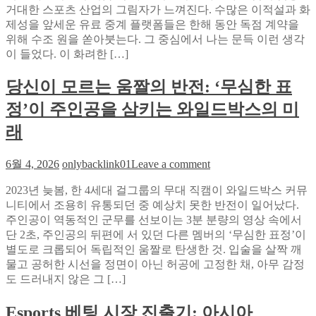
거대한 스포츠 산업의 그림자가 느껴진다. 수많은 이적설과 화
의
번
제성을 앞세운 유료 중계 플랫폼들은 한해 동안 독점 계약을
사
에
위해 수조 원을 쏟아붓는다. 그 중심에서 나는 문득 이런 생각
각
찾
이 들었다. 이 화려한 […]
지
는
대
법:
당신이 모르는 움짤의 반전: ‘무심한 표
를
해
뚫
외
정’이 주인공을 삼키는 와일드박스의 미
다:
사
소
래
례
닉
와
티
국
on
6월 4, 2026
onlybacklink01
Leave a comment
비
당
내
로
2023년 늦봄, 한 4세대 걸그룹의 무대 직캠이 와일드박스 커뮤
신
비
찾
니티에서 조용히 유통되던 중 예상치 못한 반전이 일어났다.
이
교
는
주인공이 역동적인 군무를 선보이는 3분 분량의 영상 속에서
모
숨
단 2초, 주인공의 뒤편에 서 있던 다른 멤버의 ‘무심한 표정’이
르
은
별도로 크롭되어 독립적인 움짤로 탄생한 것. 입술을 살짝 깨
는
해
물고 공허한 시선을 정면이 아닌 허공에 고정한 채, 아무 감정
움
외
도 드러내지 않은 그 […]
짤
마
의
이
Esports 베팅 시장 진출기: 아시아
반