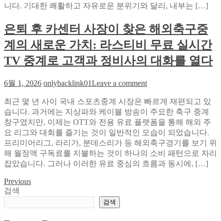
한
오
니다. 기대한 쾌활하고 자유로운 분위기와 달리, 내부는 […]
알
션
트
룸
은퇴 후 카센터 사장이 찾은 해외축구중
코
사
계의 새로운 가치: 라스티비 무료 실시간
인
이
을
트:
TV 중계로 고객과 정비사의 대화를 열다
발
2030
솔
굴
on
6월 1, 2026
onlybacklink01
Leave a comment
로
하
은
가
는
최근 몇 년 사이 국내 스포츠중계 시장은 빠르게 재편되고 있
퇴
직
법
습니다. 과거에는 지상파와 케이블 방송이 주요한 축구 중계
후
접
창구였지만, 이제는 OTT와 전용 유료 플랫폼을 통해 해외 주
카
비
요 리그와 대회를 즐기는 것이 일반적인 모습이 되었습니다.
센
교
프리미어리그, 라리가, 분데스리가 등 해외축구경기를 보기 위
터
한
해 월정액 구독료를 지불하는 것이 하나의 소비 패턴으로 자리
사
실
잡았습니다. 그러나 이러한 유료 중심의 흐름과 동시에, […]
장
제
이
분
Previous
글
찾
위
검색
은
탐
기
검색
해
와
색
외
이