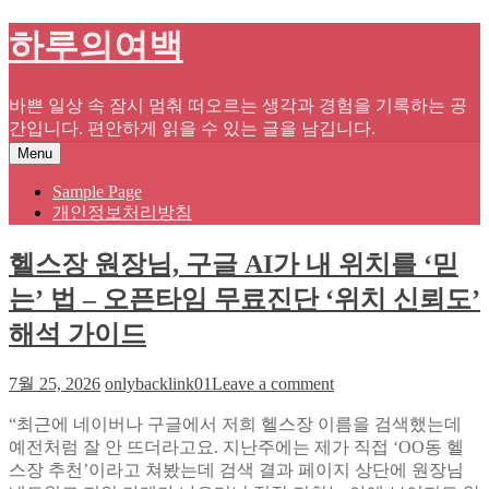
Skip
하루의여백
to
content
바쁜 일상 속 잠시 멈춰 떠오르는 생각과 경험을 기록하는 공
간입니다. 편안하게 읽을 수 있는 글을 남깁니다.
Menu
Sample Page
개인정보처리방침
헬스장 원장님, 구글 AI가 내 위치를 ‘믿
는’ 법 – 오픈타임 무료진단 ‘위치 신뢰도’
해석 가이드
on
7월 25, 2026
onlybacklink01
Leave a comment
헬
“최근에 네이버나 구글에서 저희 헬스장 이름을 검색했는데
스
예전처럼 잘 안 뜨더라고요. 지난주에는 제가 직접 ‘OO동 헬
장
스장 추천’이라고 쳐봤는데 검색 결과 페이지 상단에 원장님
원