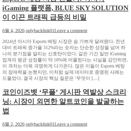
너
전:
iGaming 플랫폼, BLUE SKY SOLUTION
리
‘무
그
심
이 이끈 트래픽 급등의 비밀
발
한
굴
표
on
6월 4, 2026
onlybacklink01
Leave a comment
기
정’이
Esports
주
베
2024년 아시아 Esports 베팅 시장은 숨 가쁘게 달려왔다. 전년
인
팅
대비 트래픽 증가율 312%라는 숫자는 단순한 성장을 넘어 하
공
시
나의 분기점을 알리는 신호탄이었다. 같은 기간 일반 iGaming
을
장
업계의 평균 성장률이 약 18%에 머물렀다는 사실을 감안하면,
삼
진
이 격차는 더욱 극명하게 다가온다. 많은 이들이 Esports 베팅
키
출
의 잠재력을 논했지만, 이처럼 실제 데이터로 증명된 사례는
는
기:
드물었다. 결국 시장의 핵심 질문은 ‘무엇이 […]
와
아
일
시
코인이즈벳 ‘무플’ 게시판 역발상 스크리
드
아
닝: 시장이 외면한 알트코인을 발굴하는
박
iGaming
플
스
법
랫
의
폼,
미
on
6월 2, 2026
onlybacklink01
Leave a comment
BLUE
래
코
SKY