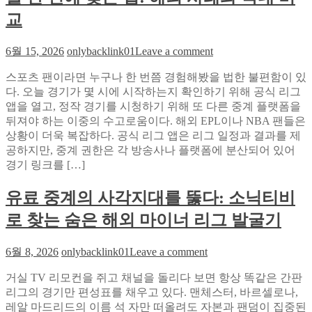
본
명
iSLOT
교
적
RNG
함
API:
on
6월 15, 2026
onlybacklink01
Leave a comment
등
정
콜
급
스포츠 팬이라면 누구나 한 번쯤 경험해봤을 법한 불편함이 있
라
심
다. 오늘 경기가 몇 시에 시작하는지 확인하기 위해 공식 리그
티
사
앱을 열고, 정작 경기를 시청하기 위해 또 다른 중계 플랫폼을
비
자
뒤져야 하는 이중의 수고로움이다. 해외 EPL이나 NBA 팬들은
통
동
상황이 더욱 복잡하다. 공식 리그 앱은 리그 일정과 결과를 제
합
화
공하지만, 중계 권한은 각 방송사나 플랫폼에 분산되어 있어
검
프
경기 링크를 […]
색
로
으
토
유료 중계의 사각지대를 뚫다: 소닉티비
로
타
오
입
로 찾는 숨은 해외 마이너 리그 발굴기
늘
시
경
연
on
6월 8, 2026
onlybacklink01
Leave a comment
기
기
유
링
거실 TV 리모컨을 쥐고 채널을 돌리다 보면 항상 똑같은 간판
료
크
리그의 경기만 편성표를 채우고 있다. 맨체스터, 바르셀로나,
중
를
레알 마드리드의 이름 석 자만 떠올려도 자본과 팬덤이 집중된
계
한