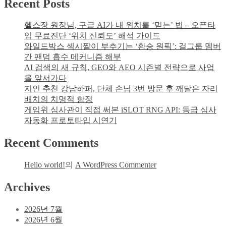
Recent Posts
축
미
구
지
헬스장 원장님, 구글 AI가 내 위치를 ‘믿는’ 법 – 오픈타
중
의
임 무료진단 ‘위치 신뢰도’ 해석 가이드
계
간
와일드박스 섹시짤이 부추기는 ‘환승 원픽’: 걸그룹 멤버
의
극
간 팬덤 흡수 메커니즘 해부
새
AI 검색의 새 규칙, GEO와 AEO 시즌별 전략으로 사업
로
을 앞서가다
운
지인 추천 강남하퍼, 단체 손님 3번 방문 후 깨달은 자리
가
배치의 치명적 함정
치:
게임위 심사관이 직접 써본 iSLOT RNG API: 등급 심사
라
자동화 프로토타입 시연기
스
티
Recent Comments
비
무
료
Hello world!
의
A WordPress Commenter
실
Archives
시
간
TV
2026년 7월
중
2026년 6월