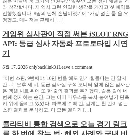
업
많은 이들이 룸 크기와 인원수만 맞추면 모든 것이 해결될 거
강
부
을
라 착각합니다. 저 역시 그런 안일한 생각을 가지고 첫 예약을
남
앞
진행했습니다. 8명의 단체 손님이었기에 ‘가장 넓은 룸’을 요
하
서
청했고, 매니저는 흔쾌히 […]
퍼,
가
단
다
게임위 심사관이 직접 써본 iSLOT RNG
체
손
API: 등급 심사 자동화 프로토타입 시연
님
3
기
번
방
on
6월 17, 2026
onlybacklink01
Leave a comment
문
게
후
“이번 스핀, 9번째야. 10만 번을 해도 믿기 힘들다는 건 알지
임
깨
만….” 오후 세 시, 등급 심사실 구석 모니터 앞에 앉은 심사관
위
달
은 엑셀 시트 위에 또 한 줄의 결과를 추가했다. 슬롯 릴이 네
심
은
번째 정지하는 순간, 그는 이미 마우스를 복사-붙여넣기 단축
사
자
키 위에 올리고 있었다. 하루에 수백 번, 길게는 천 번이 넘는
관
리
스핀 결과를 분석하고, 이 모든 결과가 […]
이
배
직
치
콜라티비 통합 검색으로 오늘 경기 링크
접
의
써
를 한 번에 찾는 법: 해외 사례와 국내 비
치