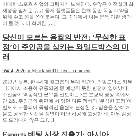
거대한 스포츠 산업의 그림자가 느껴진다. 수많은 이적설과 화
의
번
제성을 앞세운 유료 중계 플랫폼들은 한해 동안 독점 계약을
사
에
위해 수조 원을 쏟아붓는다. 그 중심에서 나는 문득 이런 생각
각
찾
이 들었다. 이 화려한 […]
지
는
대
법:
당신이 모르는 움짤의 반전: ‘무심한 표
를
해
뚫
외
정’이 주인공을 삼키는 와일드박스의 미
다:
사
소
래
례
닉
와
티
국
on
6월 4, 2026
onlybacklink01
Leave a comment
비
당
내
로
2023년 늦봄, 한 4세대 걸그룹의 무대 직캠이 와일드박스 커뮤
신
비
찾
니티에서 조용히 유통되던 중 예상치 못한 반전이 일어났다.
이
교
는
주인공이 역동적인 군무를 선보이는 3분 분량의 영상 속에서
모
숨
단 2초, 주인공의 뒤편에 서 있던 다른 멤버의 ‘무심한 표정’이
르
은
별도로 크롭되어 독립적인 움짤로 탄생한 것. 입술을 살짝 깨
는
해
물고 공허한 시선을 정면이 아닌 허공에 고정한 채, 아무 감정
움
외
도 드러내지 않은 그 […]
짤
마
의
이
Esports 베팅 시장 진출기: 아시아
반