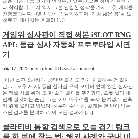
업
많은 이들이 룸 크기와 인원수만 맞추면 모든 것이 해결될 거
강
부
을
라 착각합니다. 저 역시 그런 안일한 생각을 가지고 첫 예약을
남
앞
진행했습니다. 8명의 단체 손님이었기에 ‘가장 넓은 룸’을 요
하
서
청했고, 매니저는 흔쾌히 […]
퍼,
가
단
다
게임위 심사관이 직접 써본 iSLOT RNG
체
손
API: 등급 심사 자동화 프로토타입 시연
님
3
기
번
방
on
6월 17, 2026
onlybacklink01
Leave a comment
문
게
후
“이번 스핀, 9번째야. 10만 번을 해도 믿기 힘들다는 건 알지
임
깨
만….” 오후 세 시, 등급 심사실 구석 모니터 앞에 앉은 심사관
위
달
은 엑셀 시트 위에 또 한 줄의 결과를 추가했다. 슬롯 릴이 네
심
은
번째 정지하는 순간, 그는 이미 마우스를 복사-붙여넣기 단축
사
자
키 위에 올리고 있었다. 하루에 수백 번, 길게는 천 번이 넘는
관
리
스핀 결과를 분석하고, 이 모든 결과가 […]
이
배
직
치
콜라티비 통합 검색으로 오늘 경기 링크
접
의
써
를 한 번에 찾는 법: 해외 사례와 국내 비
치