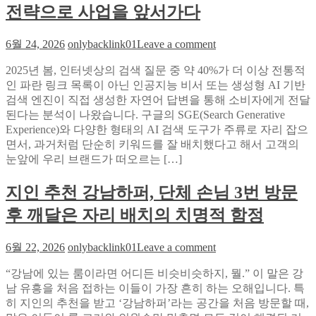
추
‘위
전략으로 사업을 앞서가다
기
치
는
신
on
6월 24, 2026
onlybacklink01
Leave a comment
‘환
뢰
AI
승
도’
검
2025년 봄, 인터넷상의 검색 질문 중 약 40%가 더 이상 전통적
원
해
색
인 파란 링크 목록이 아닌 인공지능 비서 또는 생성형 AI 기반
픽’:
석
의
검색 엔진이 직접 생성한 자연어 답변을 통해 소비자에게 전달
걸
가
새
된다는 분석이 나왔습니다. 구글의 SGE(Search Generative
그
이
규
Experience)와 다양한 형태의 AI 검색 도구가 주류로 자리 잡으
룹
드
칙,
면서, 과거처럼 단순히 키워드를 잘 배치했다고 해서 고객의
멤
GEO
눈앞에 우리 브랜드가 떠오르는 […]
버
와
간
AEO
지인 추천 강남하퍼, 단체 손님 3번 방문
팬
시
덤
후 깨달은 자리 배치의 치명적 함정
즌
흡
별
수
전
on
6월 22, 2026
onlybacklink01
Leave a comment
메
략
지
커
으
“강남에 있는 룸이라면 어디든 비슷비슷하지, 뭘.” 이 말은 강
인
니
로
남 유흥을 처음 접하는 이들이 가장 흔히 하는 오해입니다. 특
추
즘
사
히 지인의 추천을 받고 ‘강남하퍼’라는 공간을 처음 방문할 때,
천
해