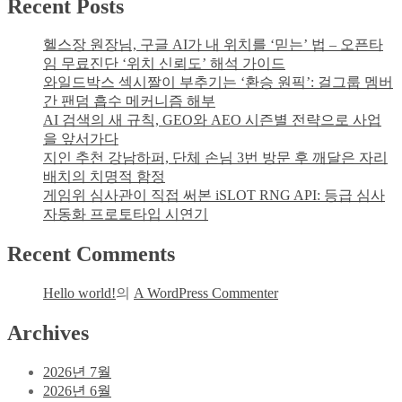
Recent Posts
축
미
구
지
헬스장 원장님, 구글 AI가 내 위치를 ‘믿는’ 법 – 오픈타
중
의
임 무료진단 ‘위치 신뢰도’ 해석 가이드
계
간
와일드박스 섹시짤이 부추기는 ‘환승 원픽’: 걸그룹 멤버
의
극
간 팬덤 흡수 메커니즘 해부
새
AI 검색의 새 규칙, GEO와 AEO 시즌별 전략으로 사업
로
을 앞서가다
운
지인 추천 강남하퍼, 단체 손님 3번 방문 후 깨달은 자리
가
배치의 치명적 함정
치:
게임위 심사관이 직접 써본 iSLOT RNG API: 등급 심사
라
자동화 프로토타입 시연기
스
티
Recent Comments
비
무
료
Hello world!
의
A WordPress Commenter
실
Archives
시
간
TV
2026년 7월
중
2026년 6월