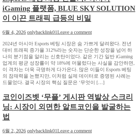
너
전:
iGaming 플랫폼, BLUE SKY SOLUTION
리
‘무
그
심
이 이끈 트래픽 급등의 비밀
발
한
굴
표
on
6월 4, 2026
onlybacklink01
Leave a comment
기
정’이
Esports
주
베
2024년 아시아 Esports 베팅 시장은 숨 가쁘게 달려왔다. 전년
인
팅
대비 트래픽 증가율 312%라는 숫자는 단순한 성장을 넘어 하
공
시
나의 분기점을 알리는 신호탄이었다. 같은 기간 일반 iGaming
을
장
업계의 평균 성장률이 약 18%에 머물렀다는 사실을 감안하면,
삼
진
이 격차는 더욱 극명하게 다가온다. 많은 이들이 Esports 베팅
키
출
의 잠재력을 논했지만, 이처럼 실제 데이터로 증명된 사례는
는
기:
드물었다. 결국 시장의 핵심 질문은 ‘무엇이 […]
와
아
일
시
코인이즈벳 ‘무플’ 게시판 역발상 스크리
드
아
닝: 시장이 외면한 알트코인을 발굴하는
박
iGaming
플
스
법
랫
의
폼,
미
on
6월 2, 2026
onlybacklink01
Leave a comment
BLUE
래
코
SKY