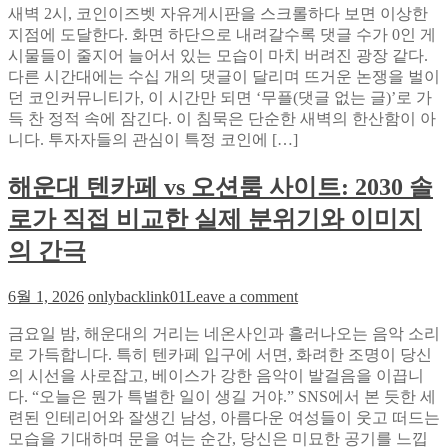
새벽 2시, 코인이즈벳 자유게시판을 스크롤하다 보면 이상한
인
SOLUTION
지점에 도달한다. 화면 하단으로 내려갈수록 댓글 수가 0인 게
이
이
시물들이 줄지어 늘어서 있는 모습이 마치 버려진 광장 같다.
즈
이
다른 시간대에는 수십 개의 댓글이 달리며 뜨거운 논쟁을 벌이
벳
끈
던 코인커뮤니티가, 이 시간만 되면 ‘무플(댓글 없는 글)’로 가
‘무
트
득 찬 정적 속에 잠긴다. 이 침묵은 단순한 새벽의 한산함이 아
플’
래
니다. 투자자들의 관심이 특정 코인에 […]
게
픽
시
급
해운대 텐카페 vs 오션룸 사이트: 2030 솔
판
등
역
의
로가 직접 비교한 실제 분위기와 이미지
발
비
상
의 간극
밀
스
크
on
6월 1, 2026
onlybacklink01
Leave a comment
리
해
닝:
금요일 밤, 해운대의 거리는 네온사인과 흘러나오는 음악 소리
운
시
로 가득합니다. 특히 텐카페 입구에 서면, 화려한 조명이 당신
대
장
의 시선을 사로잡고, 베이스가 강한 음악이 발걸음을 이끕니
텐
이
다. “오늘은 뭔가 특별한 일이 생길 거야.” SNS에서 본 듯한 세
카
외
련된 인테리어와 잘생긴 남성, 아름다운 여성들이 웃고 떠드는
페
면
모습을 기대하며 문을 여는 순간, 당신은 미묘한 공기를 느낍
vs