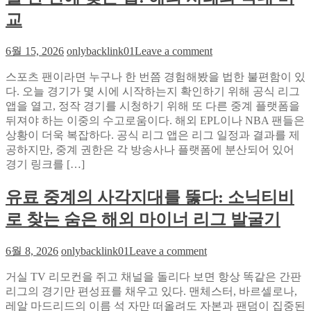
본
명
iSLOT
교
적
RNG
함
API:
on
6월 15, 2026
onlybacklink01
Leave a comment
등
정
콜
급
스포츠 팬이라면 누구나 한 번쯤 경험해봤을 법한 불편함이 있
라
심
다. 오늘 경기가 몇 시에 시작하는지 확인하기 위해 공식 리그
티
사
앱을 열고, 정작 경기를 시청하기 위해 또 다른 중계 플랫폼을
비
자
뒤져야 하는 이중의 수고로움이다. 해외 EPL이나 NBA 팬들은
통
동
상황이 더욱 복잡하다. 공식 리그 앱은 리그 일정과 결과를 제
합
화
공하지만, 중계 권한은 각 방송사나 플랫폼에 분산되어 있어
검
프
경기 링크를 […]
색
로
으
토
유료 중계의 사각지대를 뚫다: 소닉티비
로
타
오
입
로 찾는 숨은 해외 마이너 리그 발굴기
늘
시
경
연
on
6월 8, 2026
onlybacklink01
Leave a comment
기
기
유
링
거실 TV 리모컨을 쥐고 채널을 돌리다 보면 항상 똑같은 간판
료
크
리그의 경기만 편성표를 채우고 있다. 맨체스터, 바르셀로나,
중
를
레알 마드리드의 이름 석 자만 떠올려도 자본과 팬덤이 집중된
계
한