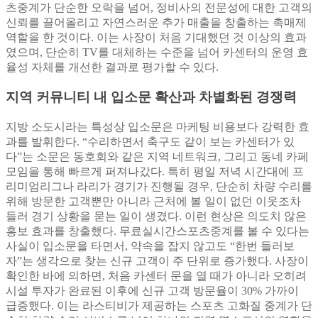
츠중계가 단순한 오락을 넘어, 정비사의 전문성에 대한 고객의
신뢰를 끌어올리고 자연스러운 추가 매출을 창출하는 촉매제
역할을 한 것이다. 이는 사장이 처음 기대했던 것 이상의 효과
였으며, 단순히 TV를 대체하는 수준을 넘어 카센터의 운영 효
율성 자체를 개선한 결과로 평가할 수 있다.
지역 커뮤니티 내 입소문 확산과 차별화된 경쟁력
지방 소도시라는 특성상 입소문은 마케팅 비용보다 강력한 효
과를 발휘한다. “수리하면서 축구도 같이 보는 카센터가 있
다”는 소문은 동호회와 같은 지역 네트워크, 그리고 동네 카페
모임을 통해 빠르게 퍼져나갔다. 특히 평일 저녁 시간대에 프
리미엄리그나 라리가 경기가 진행될 경우, 단순히 차량 수리를
위해 방문한 고객뿐만 아니라 근처에 볼 일이 없던 이웃조차
들러 경기 상황을 묻는 일이 생겼다. 이런 현상은 의도치 않은
홍보 효과를 창출했다. 무료실시간스포츠중계를 볼 수 있다는
사실이 입소문을 타면서, 약속을 잡지 않고도 “한번 들러보
자”는 생각으로 찾는 신규 고객이 주 단위로 증가했다. 사장이
확인한 바에 의하면, 처음 카센터 문을 열 때가 아니라 오히려
시설 투자가 완료된 이후에 신규 고객 방문율이 30% 가까이
급증했다. 이는 라스티비가 제공하는 스포츠 고화질 중계가 단