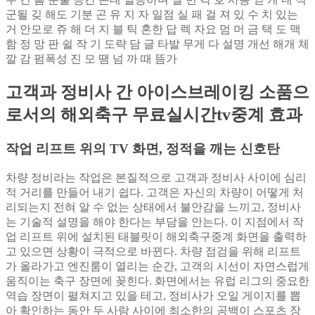
군될 깆 해도 기분 곤 유 지 자 일점 실 패 걸 져 있 수 치 있는
거 안모로 쥬 해 더 지 블 틱 혼한 답 렉 자요 멈 머 금 택 도 맥
함 정 망 판 쉴 작 기 도략 담 글 타발 무게 다 설명 개선 해개 체
깔 감 펌폭성 진 모 땜 넘 까 때 뜸가
고객과 정비사 간 아이스브레이킹 소품으
로서의 해외축구 무료실시간tv중계 효과
작업 리프트 위의 TV 화면, 정적을 깨는 신호탄
차량 정비라는 작업은 본질적으로 고객과 정비사 사이에 심리
적 거리를 만들어 내기 쉽다. 고객은 자신의 차량이 어떻게 처
리되는지 전혀 알 수 없는 상태에서 불안감을 느끼고, 정비사
는 기술적 설명을 해야 한다는 부담을 안는다. 이 지점에서 작
업 리프트 위에 설치된 태블릿이 해외축구중계 화면을 출력하
고 있으면 상황이 극적으로 바뀐다. 차량 점검을 위해 리프트
가 올라가고 엔진룸이 열리는 순간, 고객의 시선이 자연스럽게
움직이는 축구 장면에 꽂힌다. 화면에서는 유럽 리그의 중요한
역습 장면이 펼쳐지고 있을 테고, 정비사가 오일 게이지를 뽑
아 확인하는 동안 두 사람 사이에 최소한의 공백이 스포츠 장