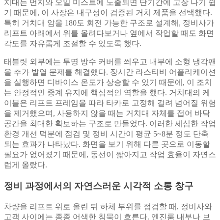
치대는 먼지와 오일 미스트에 노출되면 단기간에 고장 나기 쉽
기 때문에, 이 사장은 내구성이 검증된 거치 제품을 선택했다.
특히 거치대 암을 180도 회전 가능한 구조로 설계해, 정비사가
리프트 아래에서 위를 올려다보거나 옆에서 작업할 때도 화면
각도를 자유롭게 조절할 수 있도록 했다.
태블릿 외부에는 투명 방수 커버를 씌우고 내부에 소형 냉각팬
을 추가 발열 문제를 해결했다. 장시간 라스티비 어플리케이션
을 실행하면 디바이스 온도가 상승할 수 있기 때문에, 이 조치
는 안정적인 중계 유지에 핵심적인 역할을 했다. 거치대의 케
이블은 리프트 프레임을 따라 타카로 고정해 걸려 넘어질 위험
을 제거했으며, 사용하지 않을 때는 거치대 자체를 접어 바닥
공간을 최대한 확보하는 구조로 만들었다. 이러한 세심한 작업
환경 개선 덕분에 점검 및 정비 시간이 평균 5~8분 정도 단축
되는 효과가 나타났다. 화면을 보기 위해 다른 곳으로 이동할
필요가 없어졌기 때문에, 동선이 짧아지고 작업 효율이 자연스
럽게 올랐다.
정비 과정에서의 자연스러운 시각적 소통 창구
차량을 리프트 위로 올린 뒤 하체 부위를 점검할 때, 정비사와
고객 사이에는 종종 어색한 침묵이 흐른다. 엔진룸 내부나 브