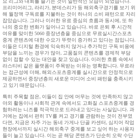
요 리그와 대회를 즐기는 것이 일반적인 모습이 되었습니다.
프리미어리그, 라리가, 분데스리가 등 해외축구경기를 보기 위
해 월정액 구독료를 지불하는 것이 하나의 소비 패턴으로 자리
잡았습니다. 그러나 이러한 유료 중심의 흐름과 동시에, 또 하
나의 중요한 변화가 일어나고 있습니다. 바로 은퇴 후 시간적
여유를 맞이한 5060 중장년층을 중심으로 무료실시간스포츠
중계 콘텐츠에 대한 수요가 뚜렷이 증가하고 있다는 점입니다.
이들은 디지털 환경에 익숙하지 않거나 추가적인 구독 비용에
부담을 느끼는 경우가 많아, 고품질의 콘텐츠를 경제적 부담
없이 접할 수 있는 대안을 찾고 있습니다. 이러한 흐름 속에서
라스티비 같은 플랫폼이 주목받는 이유는 명확합니다. 무료라
는 접근성에 더해, 해외스포츠중계를 실시간으로 안정적으로
제공하면서 중장년층의 새로운 미디어 소비 패턴을 충족시키
고 있기 때문입니다.
특히 주목할 점은, 이들이 집 안에 머무는 것에 만족하지 않고
야외 활동이나 사회적 관계 속에서도 고화질 스포츠중계를 경
험하려는 니즈를 적극적으로 드러내고 있다는 사실입니다. 과
거에는 집에서 편히 TV를 켜고 경기를 관람하는 것이 전부였
다면, 지금은 자주 가는 동네 가게나 단골 카센터, 심지어 작업
현장에서까지 실시간 해외축구 중계를 보고 싶어 하는 사용자
들이 늘고 있습니다. 이는 곧 해당 콘텐츠가 단순히 오락 수단