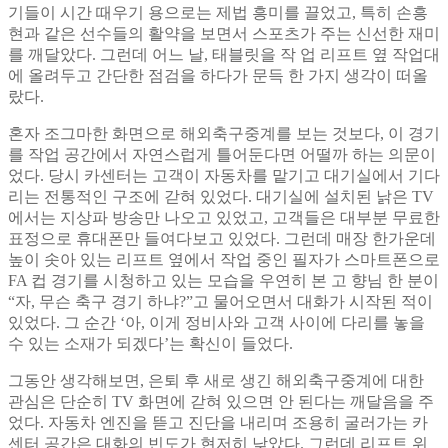
기들이 시간 때우기 용으로는 제법 흥미를 끌었고, 특히 손흥
현과 같은 선수들의 활약을 보면서 스포츠가 주는 신선한 재미
를 깨달았다. 그런데 어느 날, 태블릿을 작 업 리프트 옆 작업대
에 올려두고 간단한 점검을 하다가 문득 한 가지 생각이 떠올
랐다.
혼자 조그마한 화면으로 해외축구중계를 보는 것보다, 이 경기
를 작업 공간에서 자연스럽게 틀어둔다면 어떨까 하는 의문이
었다. 당시 카센터는 고객이 자동차를 맡기고 대기실에서 기다
리는 전통적인 구조에 갇혀 있었다. 대기실에 설치된 낡은 TV
에서는 지상파 방송만 나오고 있었고, 고객들은 대부분 무료한
표정으로 휴대폰만 들여다보고 있었다. 그런데 매장 한가운데
높이 솟아 있는 리프트 옆에서 작업 중인 필자가 스마트폰으로
FA 컵 경기를 시청하고 있는 모습을 우연히 본 고 향님 한 분이
“자, 무슨 축구 경기 하냐?”고 물어오면서 대화가 시작된 적이
있었다. 그 순간 ‘아, 이게 정비사와 고객 사이에 다리를 놓을
수 있는 소재가 되겠다’는 확신이 들었다.
그동안 생각해보면, 은퇴 후 새로 생긴 해외축구중계에 대한
관심은 단순히 TV 화면에 갇혀 있으면 안 된다는 깨달음을 주
었다. 자동차 엔진을 뜯고 진단을 내리며 조용히 굴러가는 카
센터 공간은 대화의 빈도가 현저히 낮았다. 그런데 리프트 위