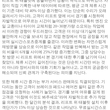
리프트 위 태블릿에 송출하면서 상황이 극적으로 바뀌었다. 사
장이 직접 기록한 내부 데이터에 따르면, 평균 고객 체류 시간
이 기존 대비 약 40% 이상 증가했다. 이는 단순히 수리가 오래
걸려서가 아니라, 고객이 리프트 옆에 서서 경기를 시청하며
자발적으로 머무르는 시간이 늘어났기 때문이다. 특히 엔진 오
일 교환이나 타이어 교체처럼 20~30분가량 소요되는 작업에
서 이러한 경향이 두드러졌다. 고객은 더 이상 대기실에 앉아
불안하게 시간을 보내지 않고 작업 현장에서 직접 공정을 지켜
보며 실시간스포츠중계를 즐겼다. 이러한 변화는 자연스럽게
재방문율 상승으로 이어졌다. 같은 작업을 반복해서 받는 고객
의 비율이 6개월 사이에 25%가량 증가했으며, 그중 상당수는
첫 방문 시 리프트 위에서 본 경기에 대한 후기를 남기며 다시
찾았다. 체류 시간이 길어진다는 것은 단순히 시간만 버는 것
이 아니라 정비사와의 대화 기회가 늘어나고, 고객의 궁금증이
해소되며 신뢰 관계가 구축된다는 의미를 지닌다.
또한 체류 시간 증가는 부가 서비스 판매와도 직결되었다. 기
다리는 동안 고객이 브레이크 패드나 에어컨 필터 같은 추가
점검을 요청하는 사례가 늘었다. 경기를 보며 여유를 갖게 된
고객은 “이참에 이것도 봐주세요”라며 자발적으로 추가 작업
을 의뢰했다. 한 달간의 분석 결과, 리프트 위 태블릿 설치 이후
객단가가 15% 이상 상승한 것으로 나타났다. 무료실시간스포