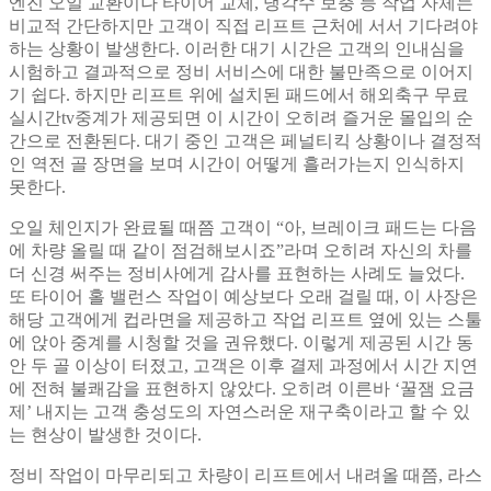
엔진 오일 교환이나 타이어 교체, 냉각수 보충 등 작업 자체는
비교적 간단하지만 고객이 직접 리프트 근처에 서서 기다려야
하는 상황이 발생한다. 이러한 대기 시간은 고객의 인내심을
시험하고 결과적으로 정비 서비스에 대한 불만족으로 이어지
기 쉽다. 하지만 리프트 위에 설치된 패드에서 해외축구 무료
실시간tv중계가 제공되면 이 시간이 오히려 즐거운 몰입의 순
간으로 전환된다. 대기 중인 고객은 페널티킥 상황이나 결정적
인 역전 골 장면을 보며 시간이 어떻게 흘러가는지 인식하지
못한다.
오일 체인지가 완료될 때쯤 고객이 “아, 브레이크 패드는 다음
에 차량 올릴 때 같이 점검해보시죠”라며 오히려 자신의 차를
더 신경 써주는 정비사에게 감사를 표현하는 사례도 늘었다.
또 타이어 홀 밸런스 작업이 예상보다 오래 걸릴 때, 이 사장은
해당 고객에게 컵라면을 제공하고 작업 리프트 옆에 있는 스툴
에 앉아 중계를 시청할 것을 권유했다. 이렇게 제공된 시간 동
안 두 골 이상이 터졌고, 고객은 이후 결제 과정에서 시간 지연
에 전혀 불쾌감을 표현하지 않았다. 오히려 이른바 ‘꿀잼 요금
제’ 내지는 고객 충성도의 자연스러운 재구축이라고 할 수 있
는 현상이 발생한 것이다.
정비 작업이 마무리되고 차량이 리프트에서 내려올 때쯤, 라스