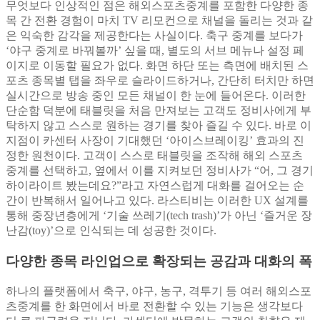
무엇보다 인상적인 점은 해외스포츠중계를 포함한 다양한 종
목 간 전환 경험이 마치 TV 리모컨으로 채널을 돌리는 것과 같
은 익숙한 감각을 제공한다는 사실이다. 축구 중계를 보다가
‘야구 중계로 바꿔볼까’ 싶을 때, 별도의 서브 메뉴나 설정 페
이지로 이동할 필요가 없다. 화면 하단 또는 측면에 배치된 스
포츠 종목별 탭을 좌우로 슬라이드하거나, 간단히 터치만 하면
실시간으로 방송 중인 모든 채널이 한 눈에 들어온다. 이러한
단순함 덕분에 태블릿을 처음 만져보는 고객도 정비사에게 부
탁하지 않고 스스로 원하는 경기를 찾아 즐길 수 있다. 바로 이
지점이 카센터 사장이 기대했던 ‘아이스브레이킹’ 효과의 진
정한 원천이다. 고객이 스스로 태블릿을 조작해 해외 스포츠
중계를 선택하고, 옆에서 이를 지켜보던 정비사가 “어, 그 경기
하이라이트 봤는데요?”라고 자연스럽게 대화를 걸어오는 순
간이 반복해서 일어나고 있다. 라스티비는 이러한 UX 설계를
통해 중장년층에게 ‘기술 쓰레기(tech trash)’가 아닌 ‘즐거운 장
난감(toy)’으로 인식되는 데 성공한 것이다.
다양한 종목 라인업으로 확장되는 공감과 대화의 폭
하나의 플랫폼에서 축구, 야구, 농구, 격투기 등 여러 해외스포
츠중계를 한 화면에서 바로 전환할 수 있는 기능은 생각보다