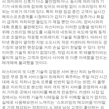
서 와이파이 신호가 다소 불안정하거나, 동시에 여러 대의 기
기가 네트워크에 접속해 있어도 버퍼링 없이 스트리밍이 유지
되는 이유가 여기에 있다. 특히 차량 점검 중인 고객이 실시간
해외스포츠중계를 시청하다가 갑자기 화면이 멈추거나 화질
이 급격히 저하되면 몰입도가 깨질 뿐만 아니라, 정비사와의
대화 흐름도 불편해진다. 라스티비는 이러한 상황을 방지하기
위해 스트리밍 해상도를 사용자의 네트워크 속도에 맞춰 동적
으로 조절하는 적응형 비트레이트 기술을 적용했다. 따라서 인
터넷 환경이 열악한 지방 소도시의 작은 카센터라 하더라도 경
기장의 생생한 현장감을 거의 손실 없이 전달할 수 있다. 만약
이러한 기술적 토대가 없었다면, 작업 리프트 위 태블릿이라는
물리적 설치는 고객과 정비사 사이에 또 다른 어색함을 만드는
매개체에 불과했을 것이다.
라스티비의 또 다른 기술적 강점은 서버 분산 처리 능력이다.
많은 무료 중계 서비스들이 트래픽이 폭주하는 주말 야간 시간
대에 속도 저하나 접속 오류를 빈번히 일으키는 반면, 이 플랫
폼은 지리적으로 분산된 여러 개의 엣지 서버를 운영하여 사용
자 가까운 곳에서 데이터를 빠르게 전송한다. 카센터 사장 입
장에서는 이러한 기술적 디테일을 모두 이해할 필요가 없지만,
실제로 사용해보면서 느껴지는 ‘스트리밍의 매끄러움’이야말
로 가장 체감되는 장점이다. 4, 50대 남성 고객이 좋아하는 프