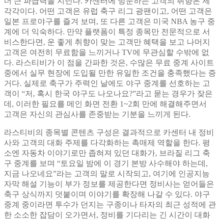
더 큰 파급력을 지닌다. 카센터에 방문하는 고객의 취향은 제
각각이다. 어떤 고객은 유럽 축구 리그 광팬이고, 어떤 고객은
일본 프로야구를 즐겨 보며, 또 다른 고객은 미국 NBA 농구 중
계에 더 익숙하다. 만약 플랫폼이 특정 종목만 전문적으로 서
비스한다면, 운 좋게 취향이 맞는 고객만 혜택을 보고 나머지
고객은 여전히 무료함을 느끼거나 TV에 무관심할 수밖에 없
다. 라스티비가 이 점을 간파한 것은, 수많은 무료 중계 사이트
중에서 실무 현장에 도입될 만한 유일한 조건을 충족했다는 증
거다. 실제로 축구가 주력인 날에도 야구 중계를 선호하는 고
객이 “저, 혹시 한국 야구도 나오나요?”라고 묻는 경우가 잦은
데, 이러한 필요를 메인 화면 전환 1~2회 만에 해결해주면서
고객은 자신의 관심사를 존중받는 기분을 느끼게 된다.
라스티비의 종목별 콘텐츠 구성은 결과적으로 카센터 내 정비
사와 고객의 대화 주제를 다각화하는 촉매제 역할을 한다. 평
소엔 자동차 이야기로만 좁혀져 있던 대화가, 브라질 리그 축
구 중계를 보며 “토요일 밤에 이 경기 본방 사수해야 하는데,
지금 나오네요”라는 고객의 말로 시작되고, 여기에 인공지능
자막 해설 기능이 부가 정보를 제공한다면 정비사는 얻어들은
축구 상식까지 덧붙이며 이야기를 확장해 나갈 수 있다. 야구
중계 중이라면 투수가 던지는 구종이나 타자의 최근 성적에 관
한 소소한 잡담이 오가면서, 정비를 기다리는 긴 시간이 대화