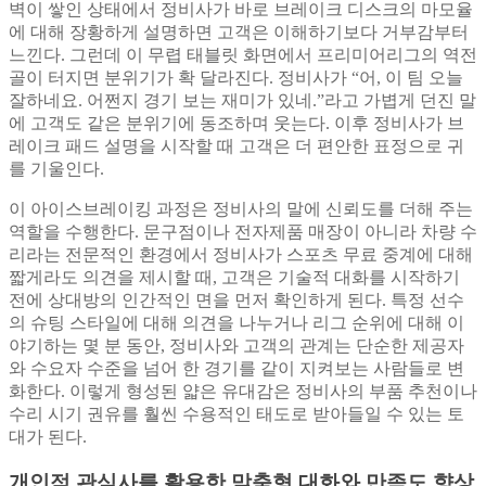
벽이 쌓인 상태에서 정비사가 바로 브레이크 디스크의 마모율
에 대해 장황하게 설명하면 고객은 이해하기보다 거부감부터
느낀다. 그런데 이 무렵 태블릿 화면에서 프리미어리그의 역전
골이 터지면 분위기가 확 달라진다. 정비사가 “어, 이 팀 오늘
잘하네요. 어쩐지 경기 보는 재미가 있네.”라고 가볍게 던진 말
에 고객도 같은 분위기에 동조하며 웃는다. 이후 정비사가 브
레이크 패드 설명을 시작할 때 고객은 더 편안한 표정으로 귀
를 기울인다.
이 아이스브레이킹 과정은 정비사의 말에 신뢰도를 더해 주는
역할을 수행한다. 문구점이나 전자제품 매장이 아니라 차량 수
리라는 전문적인 환경에서 정비사가 스포츠 무료 중계에 대해
짧게라도 의견을 제시할 때, 고객은 기술적 대화를 시작하기
전에 상대방의 인간적인 면을 먼저 확인하게 된다. 특정 선수
의 슈팅 스타일에 대해 의견을 나누거나 리그 순위에 대해 이
야기하는 몇 분 동안, 정비사와 고객의 관계는 단순한 제공자
와 수요자 수준을 넘어 한 경기를 같이 지켜보는 사람들로 변
화한다. 이렇게 형성된 얇은 유대감은 정비사의 부품 추천이나
수리 시기 권유를 훨씬 수용적인 태도로 받아들일 수 있는 토
대가 된다.
개인적 관심사를 활용한 맞춤형 대화와 만족도 향상