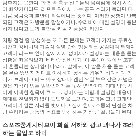
감추지는 못한다. 화면 속 축구 선수들의 움직임에 잠시 시선
이 빼앗기더라도, 리프트 위에서 나는 공구 소리가 들리면 다
시금 궁금증과 불안이 되살아나는 것이다. 이러한 상황이 반복
되면 고객은 재방문을 망설이거나, 수리비에 대한 설명이 충분
하지 않다고 느껴 불만을 키울 가능성이 커진다.
차량 점검 중 발생하는 또 다른 문제는 고객이 가지는 무료한
시간과 정비사의 기술적 설명 간에 형성되는 공감대의 부재다.
고객이 리프트 옆에 잠시 서서 정비사가 설명하는 내용을 듣는
상황을 떠올려보자. 베테랑 정비사가 ‘이 부싱이 닳아서 조향
이 흔들리는 상태입니다’라고 말해도, 이 말을 처음 듣는 고객
은 무슨 뜻인지 제대로 이해하지 못하는 경우가 허다하다. 게
다가 브레이크 패드 마모 상태나 엔진 오일 누유 같은 개념은
전문 지식이 없는 일반인에게는 낯선 영역이다. 이때 양쪽 사
이에 어색한 침묵이 흐르고, 정비사는 어렵게 설명한 내용이
제대로 전달되지 않아 답답함을 느끼며, 고객은 그냥 고개만
끄덕이며 얼른 자리를 벗어나고 싶어 한다. 소통의 단절은 차
량 수리라는 공동의 목표를 방해하는 가장 큰 걸림돌이 된다.
스포츠중계시티브이 화질 저하와 광고 과다가 초래
하는 몰입도 하락