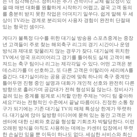
는 더 심각해진다. 정비사는 추가 견적이나 교체 필요성이 있
을 때 매번 대화를 원활하게 시작하기 어렵고, 결국 고객 동의
를 충분히 받지 못한 작업은 더뎌지기 일쑤다. 쉽게 말해 두 세
상이 TV라는 경계로 분리되어 사용자 경험이 완전히 단절돼
있는 형국인 셈이다.
게다가 불특정 다수를 위한 대기실 방송용 스포츠중계는 중장
년 고객들이 주로 찾는 해외축구 리그의 경기 시간이나 운영
방식과 제대로 맞물리지 않는 경우가 잦다. 대기실에 위치한
TV에서 영국 프리미어리그 경기를 틀어줘도 실제 고객이 빠
져드는 축구 팀이나 리그는 제각각일 수 있다. 어떤 고객은 분
데스리가를 더 선호하고, 또 다른 고객은 이탈리아 세리에A를
즐긴다. 대기실이라는 공용 공간에 맞춰 하나의 축구 중계만
틀어두면 진행 중인 설명과 대화가 개인적 선호와 완전히 다른
방향으로 흘러가며 공감대가 전혀 형성되질 않는다. 정비사가
걸려 있는 중계를 핑계로 시작할 만한 주제는 “어디 팀 좋아하
세요?”라는 전형적인 수준에서 끝날 따름이다. 진정한 소통 창
구가 되기에는 기존 대기실 TV의 매체 특성상 한계가 뚜렷하
다. 대기실에 앉아 일방향 미디어에 묻혀 있는 동안 고객은 카
센터에 대한 신뢰와 호감을 형성할 기회조차 박탈당한다. 이런
오래된 방식을 아직도 사용하는 데에는 카센터 입장에서 뚜렷
한 손실만 있을 뿐 이득이 하나도 없다. 세심한 서비스와 최신